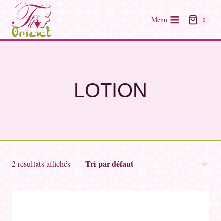
Skip
to
Menu
0
content
‎LOTION
2 résultats affichés