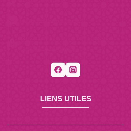
(+33) 07 81 85 45 29
filorientesthetique @orange.fr
191 rue de la République, Villefranche de
Lauragais, 31290, France
LIENS UTILES
Accueil