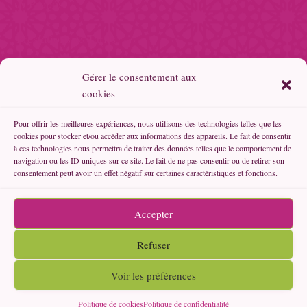
A Propos
Prestations & Tarifs
Boutique Fil’Orient
Gérer le consentement aux
cookies
Boutique Forever
Pour offrir les meilleures expériences, nous utilisons des technologies telles que les
cookies pour stocker et/ou accéder aux informations des appareils. Le fait de consentir
Politique de confidentialité
à ces technologies nous permettra de traiter des données telles que le comportement de
navigation ou les ID uniques sur ce site. Le fait de ne pas consentir ou de retirer son
consentement peut avoir un effet négatif sur certaines caractéristiques et fonctions.
Politique de cookies (UE)
Contacts
Accepter
Refuser
Voir les préférences
© 2026
Fil'Orient
Politique de cookies
Politique de confidentialité