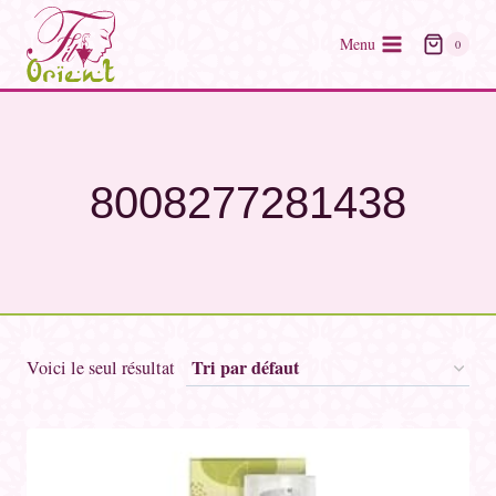
Skip
to
Menu
0
content
‎8008277281438
Voici le seul résultat