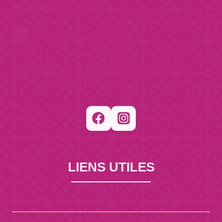
(+33) 07 81 85 45 29
filorientesthetique @orange.fr
191 rue de la République, Villefranche de
Lauragais, 31290, France
LIENS UTILES
Accueil