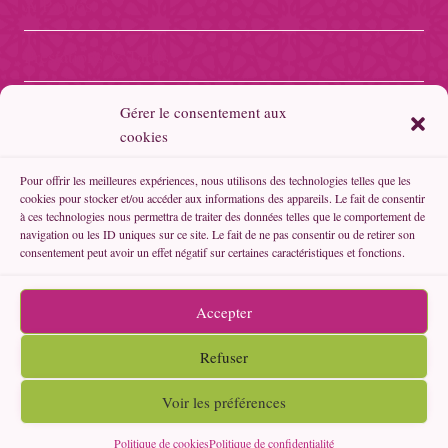
A Propos
Prestations & Tarifs
Boutique Fil’Orient
Gérer le consentement aux
cookies
Boutique Forever
Pour offrir les meilleures expériences, nous utilisons des technologies telles que les
cookies pour stocker et/ou accéder aux informations des appareils. Le fait de consentir
Politique de confidentialité
à ces technologies nous permettra de traiter des données telles que le comportement de
navigation ou les ID uniques sur ce site. Le fait de ne pas consentir ou de retirer son
consentement peut avoir un effet négatif sur certaines caractéristiques et fonctions.
Politique de cookies (UE)
Contacts
Accepter
Refuser
Voir les préférences
© 2026
Fil'Orient
Politique de cookies
Politique de confidentialité