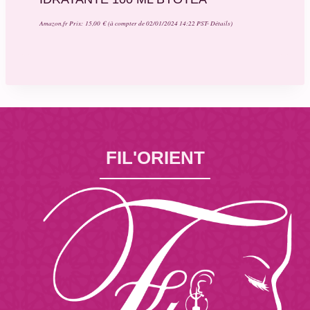
Amazon.fr Prix:
15,00
€
(à compter de 02/01/2024 14:22 PST-
Détails
)
FIL'ORIENT