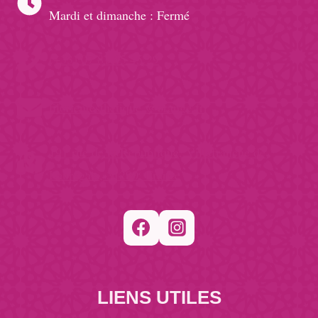
Mardi et dimanche : Fermé
(+33) 07 81 85 45 29
filorientesthetique @orange.fr
191 rue de la République, Villefranche de
Lauragais, 31290, France
LIENS UTILES