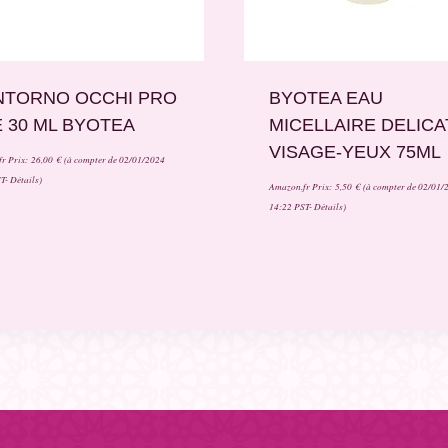
TORNO OCCHI PRO
BYOTEA EAU
 30 ML BYOTEA
MICELLAIRE DELICA
VISAGE-YEUX 75ML
r Prix:
26,00
€
(à compter de 02/01/2024
ST-
Détails
)
Amazon.fr Prix:
5,50
€
(à compter de 02/01/
14:22 PST-
Détails
)