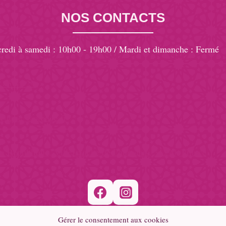
NOS CONTACTS
redi à samedi : 10h00 - 19h00 / Mardi et dimanche : Fermé
 85 45 29
thetique @orange.fr
la République, Villefranche de Lauragais, 31290, France
Gérer le consentement aux cookies