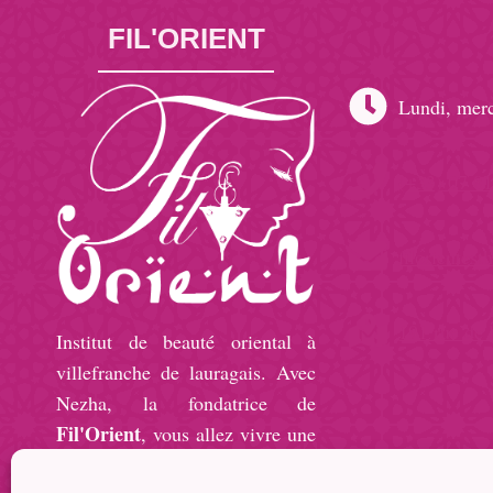
FIL'ORIENT
Lundi, merc
(+33) 07 81
filorientes
191 rue de 
Institut de beauté oriental à
villefranche de lauragais. Avec
Nezha, la fondatrice de
Fil'Orient
, vous allez vivre une
expérience inoubliable.