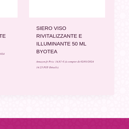
SIERO VISO
TE
RIVITALIZZANTE E
ILLUMINANTE 50 ML
BYOTEA
2024
Amazon.fr Prix:
14,83
€
(à compter de 02/01/2024
14:25 PST-
Détails
)