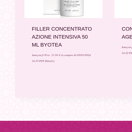
FILLER CONCENTRATO
CON
AZIONE INTENSIVA 50
AGE
ML BYOTEA
Amazon.f
14:22 P
Amazon.fr Prix:
33,16
€
(à compter de 02/01/2024
14:25 PST-
Détails
)