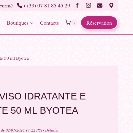
 Fermé
(+33) 07 81 85 45 29
s
Boutiques
Contacts
Réservation
0
te 50 ml Byotea
VISO IDRATANTE E
E 50 ML BYOTEA
 de 02/01/2024 14:22 PST-
Détails
)