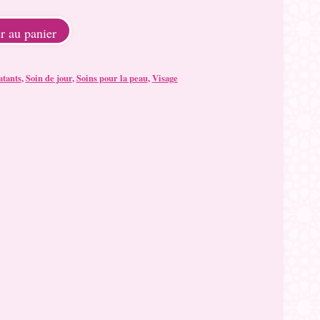
r au panier
tants
,
Soin de jour
,
Soins pour la peau
,
Visage